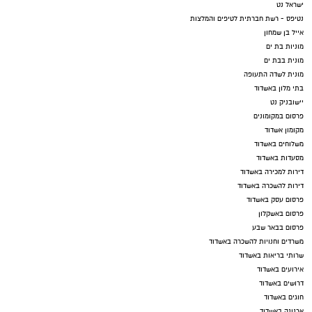
ישראל נט
נטיפס - רשת חברתית לטיפים והמלצות
אייל בן שמחון
מוניות בת ים
מונית בבת ים
מונית לשדה התעופה
בתי מלון באשדוד
יישובניק נט
פרסום במקומונים
מקומון אשדוד
משלוחים באשדוד
מסעדות באשדוד
דירות למכירה באשדוד
דירות להשכרה באשדוד
פרסום עסק באשדוד
פרסום באשקלון
פרסום בבאר שבע
משרדים וחנויות להשכרה באשדוד
שרותי בריאות באשדוד
אירועים באשדוד
דרושים באשדוד
חוגים באשדוד
ארנונה באשדוד