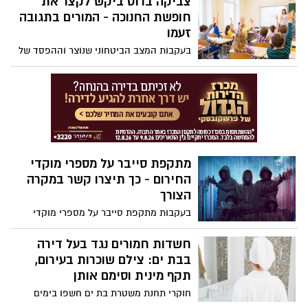
צביקה ברוט ביקש לקצר את
חופשת החנוכה - המורים בתגובה
זעמו
בעקבות המצב הביטחוני שנוצר וההפסד של
ימי לימודים רבים, ראש עיריית בת ים צביקה
ברוט, פנה במכתב אל שר החינוך יואב קיש,
בבקשה לצמצם את חופשת החנוכה ולהשלים
ימי לימוד חשובים. המורים ואנשי משרד
החינוך ביקרו בקשה זו בחריפות: "נראה לי
ששכחתם את הערך של אנשי החינוך ומה
שחשוב זה רק הרצון לרצות את ההורים."
מתקפת סייבר על מספרי מוקדי
החירום - כך תיצרו קשר במקרה
הצורך
בעקבות מתקפת סייבר על מספרי מוקדי
החירום בישראל, לא ניתן לחייג דרך המספרים
המקוצרים למוקדי המשטרה, מד״א וכיבוי
חשדות חמורים נגד בעל דירה
אש. במקרה חירום, כך תיצרו עימם קשר
בבת ים: צילם שוכרות בעירום,
תקף מינית וסימם אותן
חוקרי תחנת משטרת בת ים חשפו בימים
האחרונים פרשה חמורה שמעורב בה תושב