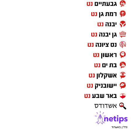
נדל"ן באשדוד