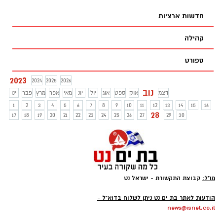
העיר - רוסטיסלב זץ בן 60. מחקירת
חדשות ארציות
המשטרה עולה כי זץ נהג להשכיר חדר בביתו
לנשים צעירות. הוא התקין בכל הבית, כולל
קהילה
במקלחת, מצלמות זעירות וסמויות כדי לתעד
את השוכרות עירומות.
ספורט
2023
2024
2025
2026
נוב
דצמ
אוק
ספט
אוג
יול
יונ
מאי
אפר
מרץ
פבר
ינו
1
2
3
4
5
6
7
8
9
10
11
12
13
14
15
16
28
17
18
19
20
21
22
23
24
25
26
27
29
30
מו"ל:
קבוצת התקשורת - ישראל נט
-
הודעות לאתר בת ים נט ניתן לשלוח בדוא"ל -
news@isnet.co.il
-