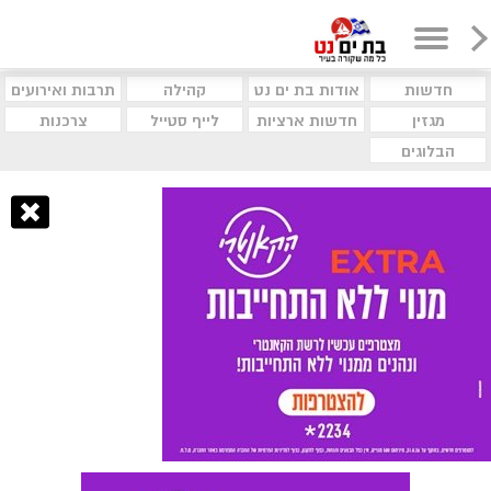
חדשות
אודות בת ים נט
קהילה
תרבות ואירועים
מגזין
חדשות ארציות
לייף סטייל
צרכנות
הבלוגים