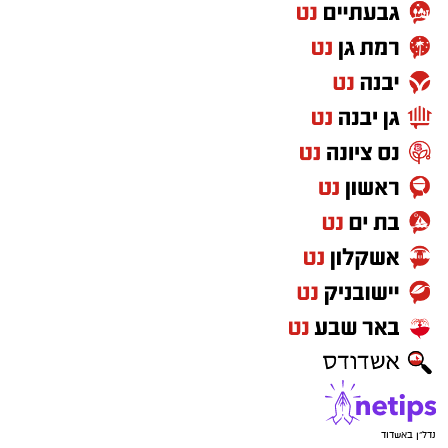
נדל"ן באשדוד