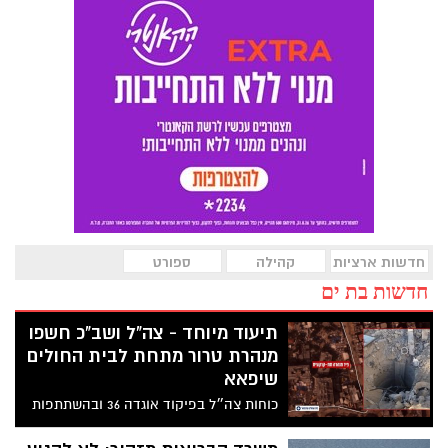
חדשות ארציות
קהילה
ספורט
חדשות בת ים
תיעוד מיוחד - צה"ל ושב"כ חשפו
מנהרת טרור מתחת לבית החולים
שיפאא
כוחות צה״ל בפיקוד אוגדה 36 ובהשתתפות
כוחות מיוחדים מיחידות שלדג, יהל״ם ועוקץ,
חשפו בהכוונת שב"כ ואמ"ן, תוואי מנהרת