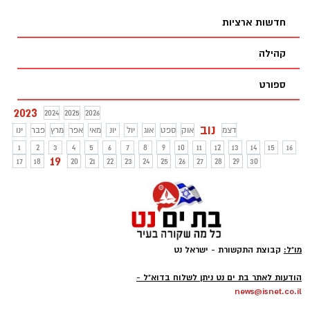
דיירי הבית ניצלו ויצאו ללא פגע אך הדירה
חדשות ארציות
נשרפה כליל.
קהילה
ספורט
2023
2024
2025
2026
נוב
דצמ
אוק
ספט
אוג
יול
יונ
מאי
אפר
מרץ
פבר
ינו
1
2
3
4
5
6
7
8
9
10
11
12
13
14
15
16
19
17
18
20
21
22
23
24
25
26
27
28
29
30
מו"ל:
קבוצת התקשורת - ישראל נט
-
הודעות לאתר בת ים נט ניתן לשלוח בדוא"ל -
news@isnet.co.il
-