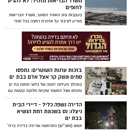
משרד הבריאות מזהיר: לא להגיע
טרור באורך של כ-55 מטרים ובעומק של כ-10
לחופים
מטרים מתחת לבית החולים שיפאא׳
בעקבות מזג האוויר הסוער, משרד הבריאות
מודיע לציבור על אזהרת רחצה בכל חופי
ישראל.
בזכות ערנות השוטרים: נתפסו
סמים ונשק קר אצל אדם בבת ים
במהלך פעילות יזומה של בלשי תחנת בת ים
נתפסו אצל החשוד שקיות חלוקה קטנות עם
סם מסוג מריחואנה, אקדח פלפל, שוקר,
אגרופן וכסף מזומן.
הדירה נשפה כליל - דיירי הבית
ניצלו: נס בשכונת רמת הנשיא
בבת ים
אמש (מוצ״ש) התרחשה שריפה בדירה ברח׳
רזיאל בבת ים. בזכות פעילות צוותי הכיבוי