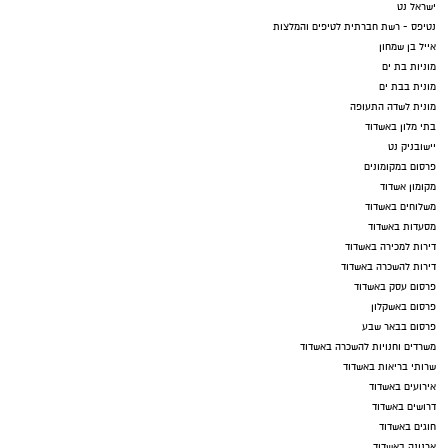
ישראל נט
נטיפס - רשת חברתית לטיפים והמלצות
אייל בן שמחון
מוניות בת ים
מונית בבת ים
מונית לשדה התעופה
בתי מלון באשדוד
יישובניק נט
פרסום במקומונים
מקומון אשדוד
משלוחים באשדוד
מסעדות באשדוד
דירות למכירה באשדוד
דירות להשכרה באשדוד
פרסום עסק באשדוד
פרסום באשקלון
פרסום בבאר שבע
משרדים וחנויות להשכרה באשדוד
שרותי בריאות באשדוד
אירועים באשדוד
דרושים באשדוד
חוגים באשדוד
ארנונה באשדוד