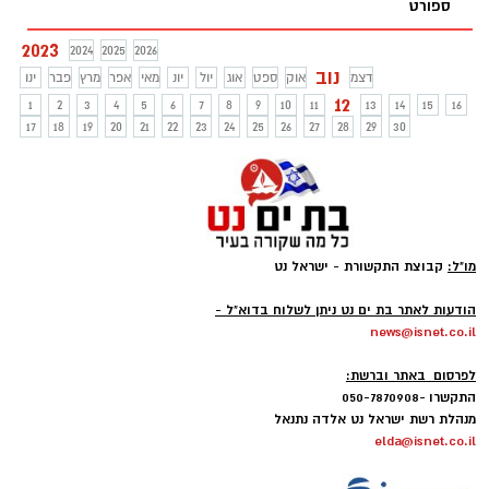
ספורט
2023
2024
2025
2026
נוב
דצמ
אוק
ספט
אוג
יול
יונ
מאי
אפר
מרץ
פבר
ינו
12
1
2
3
4
5
6
7
8
9
10
11
13
14
15
16
17
18
19
20
21
22
23
24
25
26
27
28
29
30
מו"ל:
קבוצת התקשורת - ישראל נט
-
הודעות לאתר בת ים נט ניתן לשלוח בדוא"ל -
news@isnet.co.il
-
לפרסום באתר וברשת:
התקשרו -050-7870908
מנהלת רשת ישראל נט אלדה נתנאל
elda@isnet.co.il