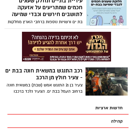
עיריית בת-ים תחלק שעונים
הכפולה, מרמז על מהות הפרויקט, שבא בדרך
חכמים שמתריעים על אזעקה
משחקית לבטא את אשר קורה בפנים הנפש
לתושבים חירשים וכבדי שמיעה
וגם מה הפנים — איזה אלמנטים הילדים
בת ים ורשויות נוספות ברחבי הארץ מחלקות
בוחרים לשים על הדיוקן — פנים.
שעונים חכמים שמתריעים על אזעקה
לתושבים חירשים וכבדי שמיעה. ראש עיריית
בת ים צביקה ברוט: ״ לאחר שהבנו שהמדינה
אינה נותנת פתרון לנושא, החלטנו לפעול
בעצמנו״.
רכב התנגש במשאית חונה בבת ים
- צעיר חולץ מן הרכב
צעיר בן 21 התנגש אמש (שבת) במשאית חונה
ברחוב העמל בבת ים. הצעיר נלכד ברכבו
וחולץ על ידי לוחמי האש. הוא פונה לבית
החולים במצב בינוני.
חדשות ארציות
קהילה