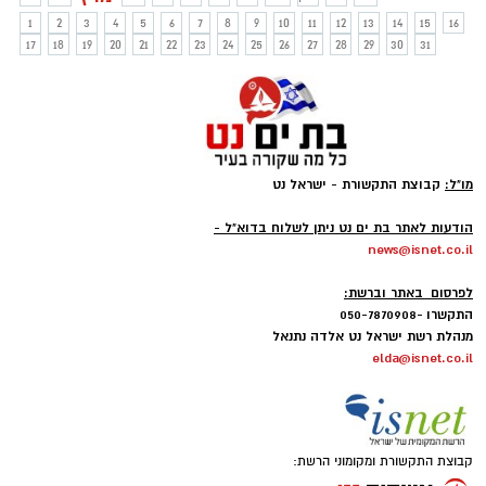
המערכות מתרגלות, אך יש אוכלוסייה אחת
1
2
3
4
5
6
7
8
9
10
11
12
13
14
15
16
שלא יכולה להתרגל - ואין לה אפילו לאן לרוץ
17
18
19
20
21
22
23
24
25
26
27
28
29
30
31
או יכולת לרוץ.
מו"ל:
קבוצת התקשורת - ישראל נט
-
הודעות לאתר בת ים נט ניתן לשלוח בדוא"ל -
news@isnet.co.il
-
לפרסום באתר וברשת:
התקשרו -050-7870908
מנהלת רשת ישראל נט אלדה נתנאל
elda@isnet.co.il
קבוצת התקשורת ומקומוני הרשת: