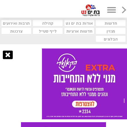
חדשות
אודות בת ים נט
קהילה
תרבות ואירועים
מגזין
חדשות ארציות
לייף סטייל
צרכנות
הבלוגים