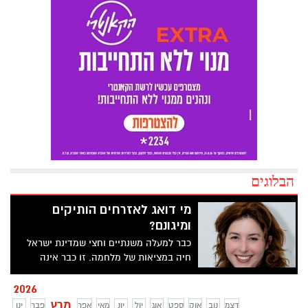
הבלוגים
מי דואג לאזרחים הותיקים
ומיגונם?
כבר למעלה משנתיים וחצי שמדינת ישראל
חיה במציאות של מלחמה. זו כבר אינה
"הסלמה", לא "סבב", לא אירוע נקודתי, אלא
שגרת חירום מתמשכת. אזעקות, טילים,
2026
פגיעות ישירות בלב ערים. הציבור מתרגל,
מרץ
דצמ
נוב
אוק
ספט
אוג
יול
יונ
מאי
אפר
פבר
ינו