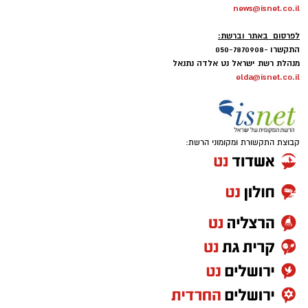
news@isnet.co.il
-
לפרסום באתר וברשת:
התקשרו -050-7870908
מנהלת רשת ישראל נט אלדה נתנאל
elda@isnet.co.il
קבוצת התקשורת ומקומוני הרשת: