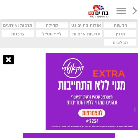
חדשות
אודות בת ים נט
קהילה
תרבות ואירועים
מגזין
חדשות ארציות
לייף סטייל
צרכנות
הבלוגים