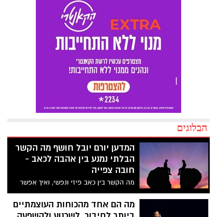
הבלוגים
המדען יורם יובל חושף מה הקשר
הבלתי נמנע בין אהבה לכאב -
חובה צפייה
מה הקשר בין כאב פיזי ונפשי, ואיך אפשר
להקל על שניהם? הרצאתו של המדען יורם
יובל חושפת כיצד חוויות האהבה, האובדן
מה הם אחד מהכוחות העוצמתיים
והכאב שלך שלובות זה בזה. יובל שופך אור
ביותר לחיבור, לשכנוע ולהשפעה