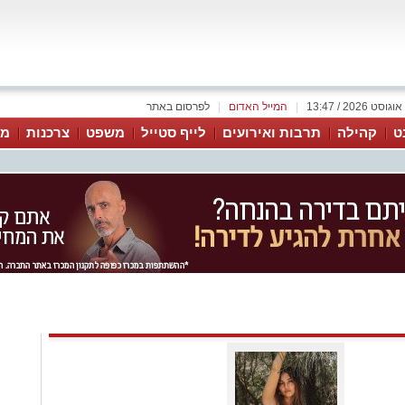
|
המייל האדום
|
לפרסום באתר
ט
קהילה
תרבות ואירועים
לייף סטייל
משפט
צרכנות
מג