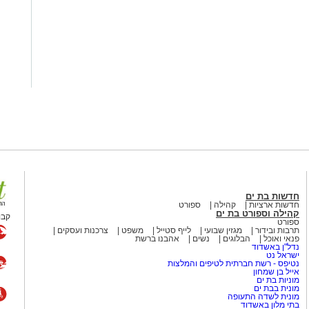
חדשות בת ים
חדשות ארציות
קהילה
ספורט
קהילה וספורט בת ים
קבו
ספורט
תרבות ובידור
מגזין שבועי
לייף סטייל
משפט
צרכנות ועסקים
פנאי ואוכל
הבלוגים
נשים
אהבנו ברשת
נדל"ן באשדוד
ישראל נט
נטיפס - רשת חברתית לטיפים והמלצות
אייל בן שמחון
מוניות בת ים
מונית בבת ים
מונית לשדה התעופה
בתי מלון באשדוד