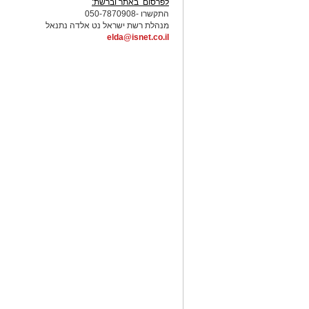
לפרסום באתר וברשת:
התקשרו -050-7870908
מנהלת רשת ישראל נט אלדה נתנאל
elda@isnet.co.il