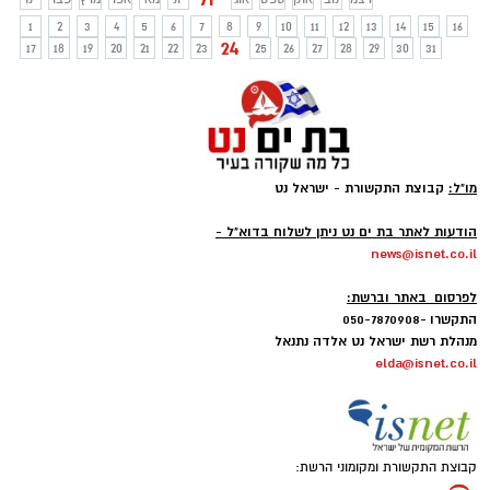
1
2
3
4
5
6
7
8
9
10
11
12
13
14
15
16
24
17
18
19
20
21
22
23
25
26
27
28
29
30
31
מו"ל:
קבוצת התקשורת - ישראל נט
-
הודעות לאתר בת ים נט ניתן לשלוח בדוא"ל -
news@isnet.co.il
-
לפרסום באתר וברשת:
התקשרו -050-7870908
מנהלת רשת ישראל נט אלדה נתנאל
elda@isnet.co.il
קבוצת התקשורת ומקומוני הרשת: