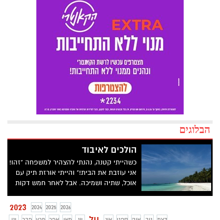
הבלוגים
הולכים לאיבוד
כשהייתי קטנה, נהנתי להצהיר למשפחה "זהו!
אני עוזבת את הבית!" והייתי אורזת תיק עם
אוכל, שתיה ושמיכה. אבל לאחר חמש דקות
לכל היותר, הייתי חוזרת. הייתי חוזרת הביתה.
2023
2024
2025
2026
יול
דצמ
נוב
אוק
ספט
אוג
יונ
מאי
אפר
מרץ
פבר
ינו