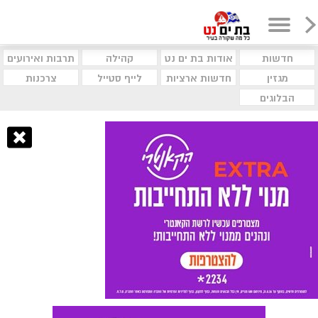
חדשות
אודות בת ים נט
קהילה
תרבות ואירועים
מגזין
חדשות ארציות
לייף סטייל
צרכנות
הבלוגים