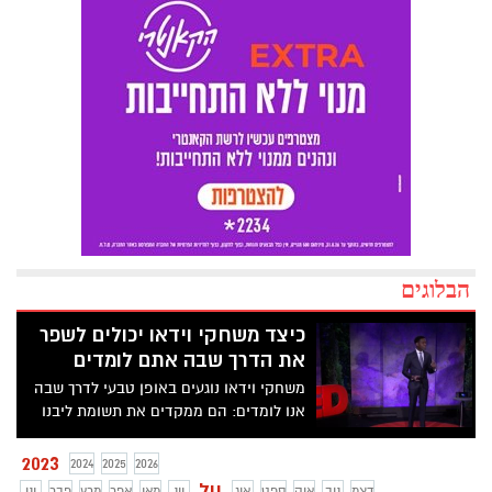
הבלוגים
כיצד משחקי וידאו יכולים לשפר
את הדרך שבה אתם לומדים
משחקי וידאו נוגעים באופן טבעי לדרך שבה
אנו לומדים: הם ממקדים את תשומת ליבנו
ועוקבים אחר ההתקדמות שלנו כשאנו
מתקדמים לעבר מטרה ברורה. קריס
2023
2024
2025
2026
אלכסנדר, פרופסור לעיצוב משחקי וידאו
יול
דצמ
נוב
אוק
ספט
אוג
יונ
מאי
אפר
מרץ
פבר
ינו