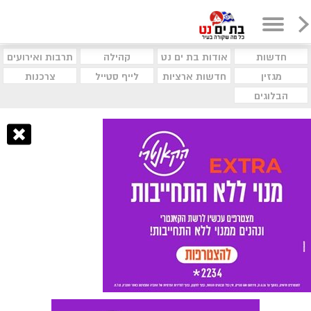
חדשות
אודות בת ים נט
קהילה
תרבות ואירועים
מגזין
חדשות ארציות
לייף סטייל
צרכנות
הבלוגים