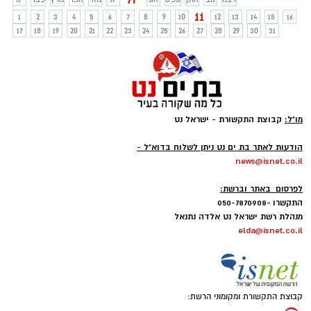
וגיימר נלהב בעצמו, חושב שצריך להשתמש
11
1
2
3
4
5
6
7
8
9
10
12
13
14
15
16
באותם אלמנטים בחינוך המסורתי כדי לתת
17
18
19
20
21
22
23
24
25
26
27
28
29
30
31
מענה לסגנונות למידה שונים ולערב תלמידים
ברחבי העולם, הן באופן אישי והן באינטרנט.
מו"ל:
קבוצת התקשורת - ישראל נט
-
הודעות לאתר בת ים נט ניתן לשלוח בדוא"ל -
news@isnet.co.il
-
לפרסום באתר וברשת:
התקשרו -050-7870908
מנהלת רשת ישראל נט אלדה נתנאל
elda@isnet.co.il
קבוצת התקשורת ומקומוני הרשת: