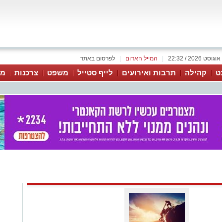
|
המייל האדום
|
לפרסום באתר
ט
קהילה
תרבות ואירועים
לייף סטייל
משפט
צרכנות
מג