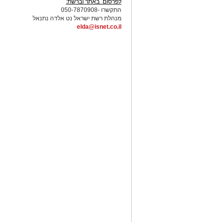
לפרסום באתר וברשת:
התקשרו -050-7870908
מנהלת רשת ישראל נט אלדה נתנאל
elda@isnet.co.il