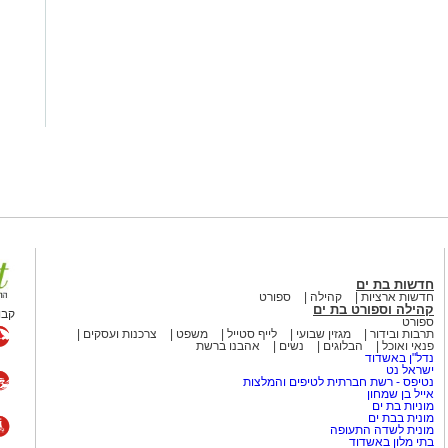
חדשות בת ים
חדשות ארציות
קהילה
ספורט
קהילה וספורט בת ים
קבו
ספורט
תרבות ובידור
מגזין שבועי
לייף סטייל
משפט
צרכנות ועסקים
פנאי ואוכל
הבלוגים
נשים
אהבנו ברשת
נדל"ן באשדוד
ישראל נט
נטיפס - רשת חברתית לטיפים והמלצות
אייל בן שמחון
מוניות בת ים
מונית בבת ים
מונית לשדה התעופה
בתי מלון באשדוד