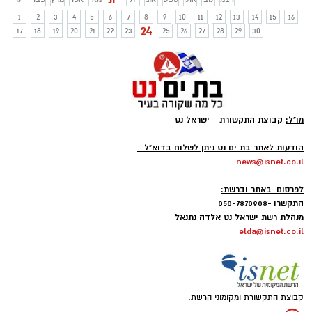
1
2
3
4
5
6
7
8
9
10
11
12
13
14
15
16
24
17
18
19
20
21
22
23
25
26
27
28
29
30
מו"ל:
קבוצת התקשורת - ישראל נט
-
הודעות לאתר בת ים נט ניתן לשלוח בדוא"ל -
news@isnet.co.il
-
לפרסום באתר וברשת:
התקשרו -050-7870908
מנהלת רשת ישראל נט אלדה נתנאל
elda@isnet.co.il
קבוצת התקשורת ומקומוני הרשת: