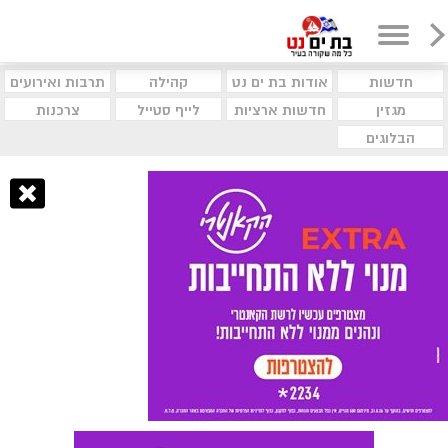
חדשות
אודות בת ים נט
קהילה
תרבות ואירועים
מגזין
חדשות ארציות
לייף סטייל
צרכנות
הבלוגים