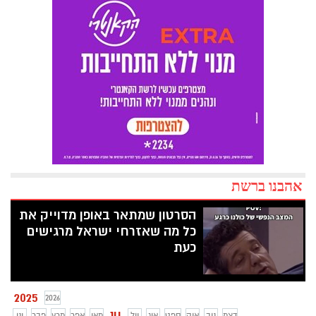
אהבנו ברשת
הסרטון שמתאר באופן מדוייק את
כל מה שאזרחי ישראל מרגישים
כעת
2025
2026
יונ
דצמ
נוב
אוק
ספט
אוג
יול
מאי
אפר
מרץ
פבר
ינו