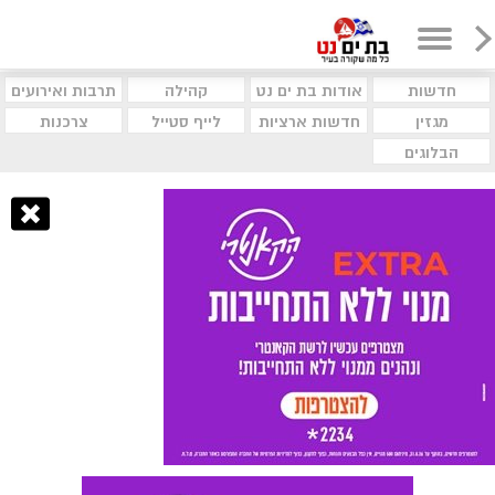
חדשות
אודות בת ים נט
קהילה
תרבות ואירועים
מגזין
חדשות ארציות
לייף סטייל
צרכנות
הבלוגים