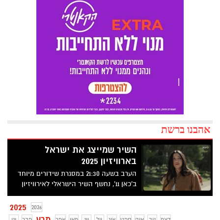
אהבנו ברשת
השיר שמייצג את ישראל
בארוויזיון 2025
הערב בשעה 21:30 במסגרת שידורים מיוחד
ב'כאן 11', נחשף השיר הישראלי לאירוויזיון
2025 – "New Day Will Rise" בביצועה של
יובל רפאל.
2025
2026
מרץ
דצמ
נוב
אוק
ספט
אוג
יול
יונ
מאי
אפר
פבר
ינו