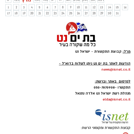
1
2
3
4
5
6
7
8
9
10
11
12
13
14
15
16
17
18
19
20
21
22
23
24
25
26
27
28
29
30
31
מו"ל:
קבוצת התקשורת - ישראל נט
-
הודעות לאתר בת ים נט ניתן לשלוח בדוא"ל -
news@isnet.co.il
-
לפרסום באתר וברשת:
התקשרו -050-7870908
מנהלת רשת ישראל נט אלדה נתנאל
elda@isnet.co.il
קבוצת התקשורת ומקומוני הרשת: