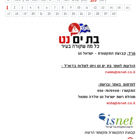
1
2
3
4
5
6
7
8
9
10
11
12
13
14
15
16
17
18
19
20
21
22
23
24
25
26
27
28
29
30
מו"ל:
קבוצת התקשורת - ישראל נט
-
הודעות לאתר בת ים נט ניתן לשלוח בדוא"ל -
news@isnet.co.il
-
לפרסום באתר וברשת:
התקשרו -050-7870908
מנהלת רשת ישראל נט אלדה נתנאל
elda@isnet.co.il
קבוצת התקשורת ומקומוני הרשת: