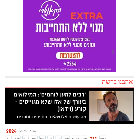
אהבנו ברשת
"רבים למען לוחמים": המילואים
בעורף של אלו שלא מגוייסים -
קורע (וידאו)
מה עושים אלו שאינם מגוייסים, ונותרים
בעורף? מתגייסים למען נשות המילואימניקים
להוצאת אגרסיות... אהבנו ברשת, קורע!
2024
2025
2026
נוב
דצמ
אוק
ספט
אוג
יול
יונ
מאי
אפר
מרץ
פבר
ינו