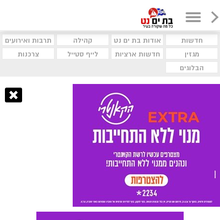
חדשות
אודות בת ים נט
קהילה
תרבות ואירועים
מגזין
חדשות ארציות
לייף סטייל
צרכנות
הבלוגים