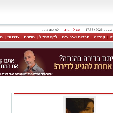
|
המייל האדום
|
לפרסום באתר
ט
קהילה
תרבות ואירועים
לייף סטייל
משפט
צרכנות
מג