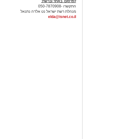
לפרסום באתר וברשת:
התקשרו -050-7870908
מנהלת רשת ישראל נט אלדה נתנאל
elda@isnet.co.il