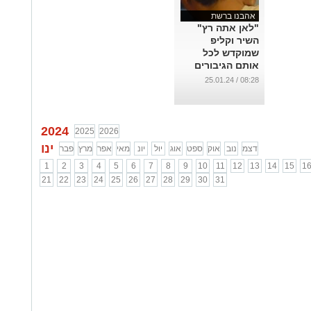
אהבנו ברשת
"לאן אתה רץ"
השיר וקליפ
שמוקדש לכל
אותם הגיבורים
שלא חשבו
08:28 / 25.01.24
פעמיים ויצאו
להציל חיים ב7
באוקטובר
...
2024
2025
2026
ינו
דצמ
נוב
אוק
ספט
אוג
יול
יונ
מאי
אפר
מרץ
פבר
1
2
3
4
5
6
7
8
9
10
11
12
13
14
15
1
21
22
23
24
25
26
27
28
29
30
31