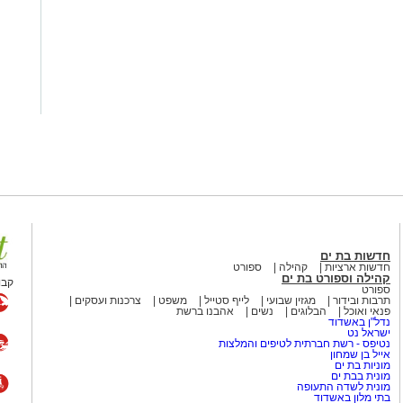
חדשות בת ים
חדשות ארציות
קהילה
ספורט
קהילה וספורט בת ים
קבו
ספורט
תרבות ובידור
מגזין שבועי
לייף סטייל
משפט
צרכנות ועסקים
פנאי ואוכל
הבלוגים
נשים
אהבנו ברשת
נדל"ן באשדוד
ישראל נט
נטיפס - רשת חברתית לטיפים והמלצות
אייל בן שמחון
מוניות בת ים
מונית בבת ים
מונית לשדה התעופה
בתי מלון באשדוד